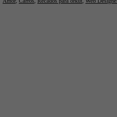
Amor
,
Carros
,
Recados para orkut
,
Web Designe