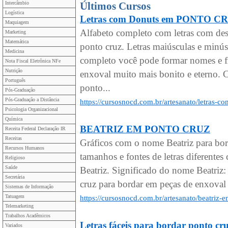
Intercâmbio
Últimos Cursos
Logística
Letras com Donuts em PONTO C
Maquiagem
Alfabeto completo com letras com de
Marketing
Matemática
ponto cruz. Letras maiúsculas e minú
Medicina
completo você pode formar nomes e fr
Nota Fiscal Eletrônica NFe
Nutrição
enxoval muito mais bonito e eterno. C
Português
ponto...
Pós-Graduação
Pós-Graduação a Distância
https://cursosnocd.com.br/artesanato/letras-
Psicologia Organizacional
Química
BEATRIZ EM PONTO CRUZ
Receita Federal Declaração IR
Receitas
Gráficos com o nome Beatriz para bo
Recursos Humanos
tamanhos e fontes de letras diferen
Religioso
Saúde
Beatriz. Significado do nome Beatriz:
Secretária
cruz para bordar em peças de enxoval 
Sistemas de Informação
Tatuagem
https://cursosnocd.com.br/artesanato/beatriz-
Telemarketing
Trabalhos Acadêmicos
Letras fáceis para bordar pont
Variados