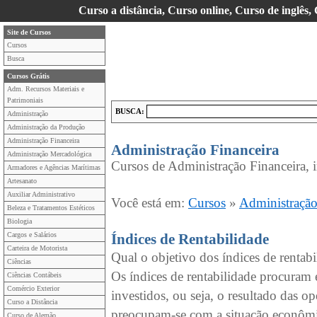
Curso a distância, Curso online, Curso de inglês,
Site de Cursos
Cursos
Busca
Cursos Grátis
Adm. Recursos Materiais e
Patrimoniais
BUSCA:
Administração
Administração da Produção
Administração Financeira
Administração Financeira
Administração Mercadológica
Cursos de Administração Financeira, 
Armadores e Agências Marítimas
Artesanato
Auxiliar Administrativo
Você está em:
Cursos
»
Administração
Beleza e Tratamentos Estéticos
Biologia
Cargos e Salários
Índices de Rentabilidade
Carteira de Motorista
Qual o objetivo dos índices de rentabi
Ciências
Os índices de rentabilidade procuram e
Ciências Contábeis
Comércio Exterior
investidos, ou seja, o resultado das o
Curso a Distância
preocupam-se com a situação econômi
Curso de Alemão