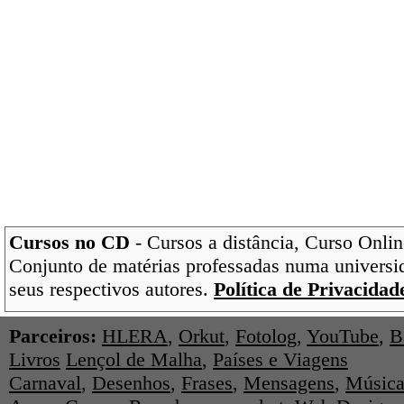
Cursos no CD
- Cursos a distância, Curso Onlin
Conjunto de matérias professadas numa universi
seus respectivos autores.
Política de Privacidad
Parceiros:
HLERA
,
Orkut
,
Fotolog
,
YouTube
,
B
Livros
Lençol de Malha
,
Países e Viagens
Carnaval
,
Desenhos
,
Frases
,
Mensagens
,
Música