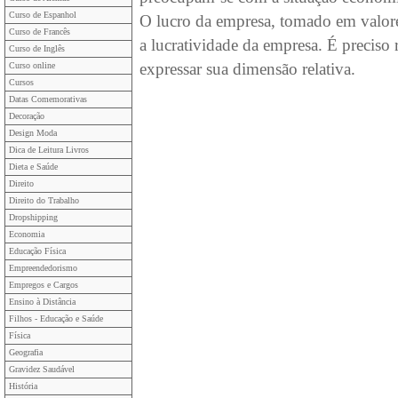
Curso de Espanhol
O lucro da empresa, tomado em valore
Curso de Francês
a lucratividade da empresa. É preciso 
Curso de Inglês
expressar sua dimensão relativa.
Curso online
Cursos
Datas Comemorativas
Decoração
Design Moda
Dica de Leitura Livros
Dieta e Saúde
Direito
Direito do Trabalho
Dropshipping
Economia
Educação Física
Empreendedorismo
Empregos e Cargos
Ensino à Distância
Filhos - Educação e Saúde
Física
Geografia
Gravidez Saudável
História