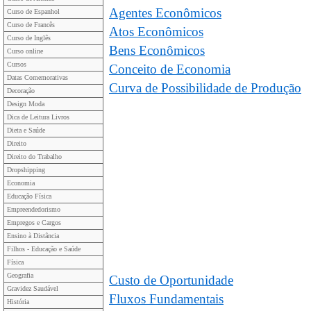
Agentes Econômicos
Curso de Espanhol
Curso de Francês
Atos Econômicos
Curso de Inglês
Bens Econômicos
Curso online
Cursos
Conceito de Economia
Datas Comemorativas
Curva de Possibilidade de Produção
Decoração
Design Moda
Dica de Leitura Livros
Dieta e Saúde
Direito
Direito do Trabalho
Dropshipping
Economia
Educação Física
Empreendedorismo
Empregos e Cargos
Ensino à Distância
Filhos - Educação e Saúde
Física
Geografia
Custo de Oportunidade
Gravidez Saudável
Fluxos Fundamentais
História