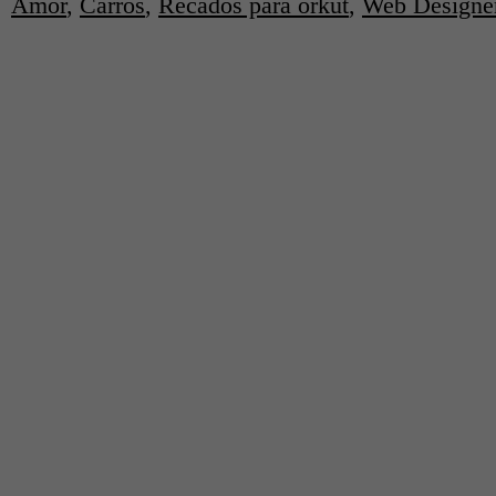
Amor
,
Carros
,
Recados para orkut
,
Web Designe