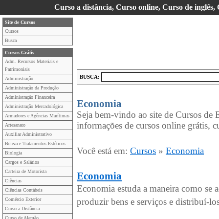
Curso a distância, Curso online, Curso de inglês,
Site de Cursos
Cursos
Busca
Cursos Grátis
Adm. Recursos Materiais e
Patrimoniais
BUSCA:
Administração
Administração da Produção
Administração Financeira
Economia
Administração Mercadológica
Seja bem-vindo ao site de Cursos de 
Armadores e Agências Marítimas
informações de cursos online grátis, c
Artesanato
Auxiliar Administrativo
Beleza e Tratamentos Estéticos
Você está em:
Cursos
»
Economia
Biologia
Cargos e Salários
Carteira de Motorista
Economia
Ciências
Economia estuda a maneira como se ad
Ciências Contábeis
Comércio Exterior
produzir bens e serviços e distribuí-
Curso a Distância
Curso de Alemão