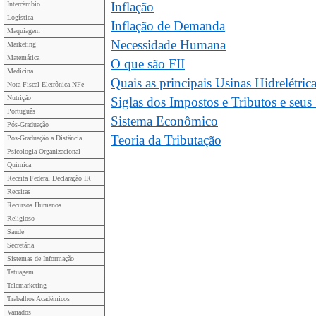
Inflação
Intercâmbio
Logística
Inflação de Demanda
Maquiagem
Necessidade Humana
Marketing
Matemática
O que são FII
Medicina
Quais as principais Usinas Hidrelétric
Nota Fiscal Eletrônica NFe
Nutrição
Siglas dos Impostos e Tributos e seus
Português
Sistema Econômico
Pós-Graduação
Teoria da Tributação
Pós-Graduação a Distância
Psicologia Organizacional
Química
Receita Federal Declaração IR
Receitas
Recursos Humanos
Religioso
Saúde
Secretária
Sistemas de Informação
Tatuagem
Telemarketing
Trabalhos Acadêmicos
Variados