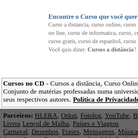
Encontre o Curso que você quer
Curso a distancia, curso online, curso 
on line, curso de informatica, curso, c
curso gratis, curso de espanhol, curso 
Você quis dizer:
Cursos a distância
?
Cursos no CD
- Cursos a distância, Curso Onlin
Conjunto de matérias professadas numa universi
seus respectivos autores.
Política de Privacidad
Parceiros:
HLERA
,
Orkut
,
Fotolog
,
YouTube
,
B
Livros
Lençol de Malha
,
Países e Viagens
Carnaval
,
Desenhos
,
Frases
,
Mensagens
,
Música