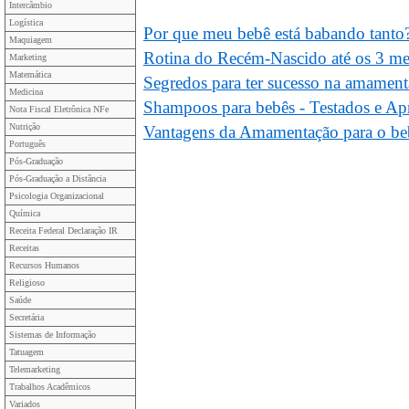
Intercâmbio
Logística
Por que meu bebê está babando tanto
Maquiagem
Rotina do Recém-Nascido até os 3 me
Marketing
Matemática
Segredos para ter sucesso na amamen
Medicina
Shampoos para bebês - Testados e A
Nota Fiscal Eletrônica NFe
Nutrição
Vantagens da Amamentação para o be
Português
Pós-Graduação
Pós-Graduação a Distância
Psicologia Organizacional
Química
Receita Federal Declaração IR
Receitas
Recursos Humanos
Religioso
Saúde
Secretária
Sistemas de Informação
Tatuagem
Telemarketing
Trabalhos Acadêmicos
Variados