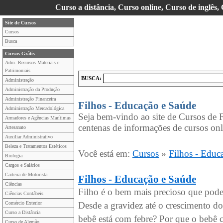
Curso a distância, Curso online, Curso de inglês,
Site de Cursos
Cursos
Busca
Cursos Grátis
Adm. Recursos Materiais e
Patrimoniais
BUSCA:
Administração
Administração da Produção
Administração Financeira
Filhos - Educação e Saúde
Administração Mercadológica
Seja bem-vindo ao site de Cursos de 
Armadores e Agências Marítimas
centenas de informações de cursos onli
Artesanato
Auxiliar Administrativo
Beleza e Tratamentos Estéticos
Você está em:
Cursos
»
Filhos - Educ
Biologia
Cargos e Salários
Carteira de Motorista
Filhos - Educação e Saúde
Ciências
Filho é o bem mais precioso que pode
Ciências Contábeis
Comércio Exterior
Desde a gravidez até o crescimento d
Curso a Distância
bebê está com febre? Por que o bebê c
Curso de Alemão