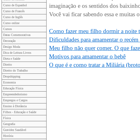
imaginação e os sentidos dos baixinh
Curso de Espanhol
Curso de Francês
Você vai ficar sabendo essa e muitas o
Curso de Inglês
Curso online
Cursos
Como fazer meu filho dormir a noite 
Datas Comemorativas
Dificuldades para amamentar o recém
Decoração
Meu filho não quer comer. O que faze
Design Moda
Dica de Leitura Livros
Motivos para amamentar o bebê
Dieta e Saúde
O que é e como tratar a Miliária (broto
Direito
Direito do Trabalho
Dropshipping
Economia
Educação Física
Empreendedorismo
Empregos e Cargos
Ensino à Distância
Filhos - Educação e Saúde
Física
Geografia
Gravidez Saudável
História