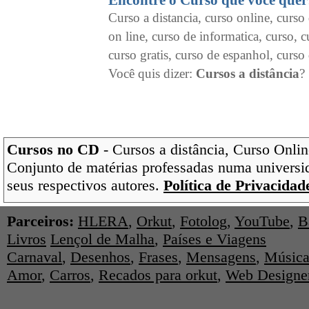
Encontre o Curso que você quer
Curso a distancia, curso online, curso 
on line, curso de informatica, curso, c
curso gratis, curso de espanhol, curso 
Você quis dizer:
Cursos a distância
?
Cursos no CD
- Cursos a distância, Curso Onlin
Conjunto de matérias professadas numa universi
seus respectivos autores.
Política de Privacidad
Parceiros:
HLERA
,
Orkut
,
Fotolog
,
YouTube
,
B
Livros
Lençol de Malha
,
Países e Viagens
Carnaval
,
Desenhos
,
Frases
,
Mensagens
,
Música
Amor
,
Carros
,
Recados para orkut
,
Web Designe