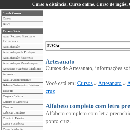
Curso a distância, Curso online, Curso de inglês,
Site de Cursos
Cursos
Busca
Cursos Grátis
Adm. Recursos Materiais e
Patrimoniais
BUSCA:
Administração
Administração da Produção
Administração Financeira
Artesanato
Administração Mercadológica
Cursos de Artesanato, informações sob
Armadores e Agências Marítimas
Artesanato
Auxiliar Administrativo
Você está em:
Cursos
»
Artesanato
»
A
Beleza e Tratamentos Estéticos
cruz
Biologia
Cargos e Salários
Carteira de Motorista
Alfabeto completo com letra pr
Ciências
Alfabeto completo com letra preench
Ciências Contábeis
Comércio Exterior
ponto cruz.
Curso a Distância
Curso de Alemão