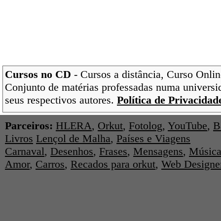
Cursos no CD
- Cursos a distância, Curso Onlin
Conjunto de matérias professadas numa universi
seus respectivos autores.
Política de Privacidad
Parceiros:
HLERA
,
Orkut
,
Fotolog
,
YouTube
,
B
Livros
Lençol de Malha
,
Países e Viagens
Carnaval
,
Desenhos
,
Frases
,
Mensagens
,
Música
Amor
,
Carros
,
Recados para orkut
,
Web Designe