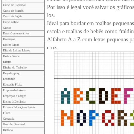
Curso de Espanhol
Por isso é legal você salvar os gráfic
Curso de Francês
los.
Curso de Inglês
Ideal para bordar em toalhas pequenas 
Curso online
Cursos
escola e toalhas de bebês como fraldi
Datas Comemorativas
Alfabeto A a Z com letras pequenas pa
Decoração
Design Moda
cruz.
Dica de Leitura Livros
Dieta e Saúde
Direito
Direito do Trabalho
Dropshipping
Economia
Educação Física
Empreendedorismo
Empregos e Cargos
Ensino à Distância
Filhos - Educação e Saúde
Física
Geografia
Gravidez Saudável
História