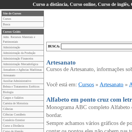
Curso a distância, Curso online, Curso de inglês,
Site de Cursos
Cursos
Busca
Cursos Grátis
Adm. Recursos Materiais e
Patrimoniais
BUSCA:
Administração
Administração da Produção
Administração Financeira
Artesanato
Administração Mercadológica
Cursos de Artesanato, informações sob
Armadores e Agências Marítimas
Artesanato
Auxiliar Administrativo
Você está em:
Cursos
»
Artesanato
»
A
Beleza e Tratamentos Estéticos
Biologia
Cargos e Salários
Alfabeto em ponto cruz com let
Carteira de Motorista
Monograma ABC completo Alfabeto em
Ciências
bordar.
Ciências Contábeis
Comércio Exterior
Sempre achamos vários gráficos de p
Curso a Distância
contar os pontos eles não cabem nas t
Curso de Alemão