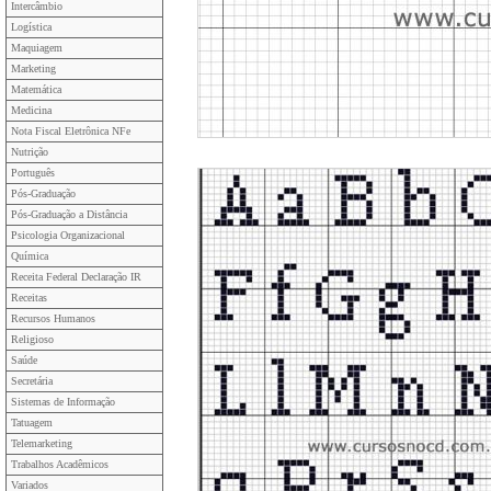
Intercâmbio
Logística
Maquiagem
Marketing
Matemática
Medicina
Nota Fiscal Eletrônica NFe
Nutrição
Português
Pós-Graduação
Pós-Graduação a Distância
Psicologia Organizacional
Química
Receita Federal Declaração IR
Receitas
Recursos Humanos
Religioso
Saúde
Secretária
Sistemas de Informação
Tatuagem
Telemarketing
Trabalhos Acadêmicos
Variados