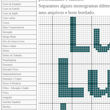
Curso de Espanhol
Separamos alguns monogramas diferen
Curso de Francês
seus arquivos e bom bordado.
Curso de Inglês
Curso online
Cursos
Datas Comemorativas
Decoração
Design Moda
Dica de Leitura Livros
Dieta e Saúde
Direito
Direito do Trabalho
Dropshipping
Economia
Educação Física
Empreendedorismo
Empregos e Cargos
Ensino à Distância
Filhos - Educação e Saúde
Física
Geografia
Gravidez Saudável
História