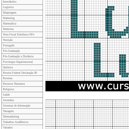
Intercâmbio
Logística
Maquiagem
Marketing
Matemática
Medicina
Nota Fiscal Eletrônica NFe
Nutrição
Português
Pós-Graduação
Pós-Graduação a Distância
Psicologia Organizacional
Química
Receita Federal Declaração IR
Receitas
Recursos Humanos
Religioso
Saúde
Secretária
Sistemas de Informação
Tatuagem
Telemarketing
Trabalhos Acadêmicos
Variados