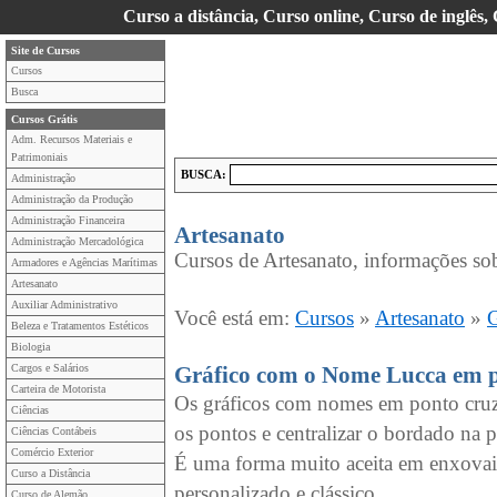
Curso a distância, Curso online, Curso de inglês,
Site de Cursos
Cursos
Busca
Cursos Grátis
Adm. Recursos Materiais e
Patrimoniais
BUSCA:
Administração
Administração da Produção
Administração Financeira
Artesanato
Administração Mercadológica
Cursos de Artesanato, informações sob
Armadores e Agências Marítimas
Artesanato
Auxiliar Administrativo
Você está em:
Cursos
»
Artesanato
»
G
Beleza e Tratamentos Estéticos
Biologia
Cargos e Salários
Gráfico com o Nome Lucca em p
Carteira de Motorista
Os gráficos com nomes em ponto cruz s
Ciências
os pontos e centralizar o bordado na p
Ciências Contábeis
Comércio Exterior
É uma forma muito aceita em enxovais
Curso a Distância
personalizado e clássico.
Curso de Alemão