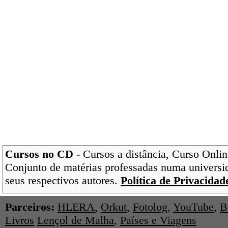
Cursos no CD
- Cursos a distância, Curso Onlin
Conjunto de matérias professadas numa universi
seus respectivos autores.
Política de Privacidad
Parceiros:
HLERA
,
Orkut
,
Fotolog
,
YouTube
,
B
Livros
Lençol de Malha
,
Países e Viagens