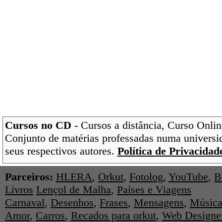
Cursos no CD
- Cursos a distância, Curso Onlin
Conjunto de matérias professadas numa universi
seus respectivos autores.
Política de Privacidad
Parceiros:
HLERA
,
Orkut
,
Fotolog
,
YouTube
,
B
Livros
Lençol de Malha
,
Países e Viagens
Carnaval
,
Desenhos
,
Frases
,
Mensagens
,
Música
Amor
,
Carros
,
Recados para orkut
,
Web Designe