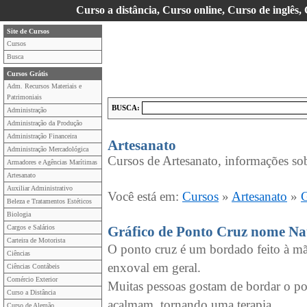
Curso a distância, Curso online, Curso de inglês,
Site de Cursos
Cursos
Busca
Cursos Grátis
Adm. Recursos Materiais e
Patrimoniais
BUSCA:
Administração
Administração da Produção
Administração Financeira
Artesanato
Administração Mercadológica
Cursos de Artesanato, informações sob
Armadores e Agências Marítimas
Artesanato
Auxiliar Administrativo
Você está em:
Cursos
»
Artesanato
»
G
Beleza e Tratamentos Estéticos
Biologia
Cargos e Salários
Gráfico de Ponto Cruz nome Na
Carteira de Motorista
O ponto cruz é um bordado feito à mã
Ciências
enxoval em geral.
Ciências Contábeis
Comércio Exterior
Muitas pessoas gostam de bordar o p
Curso a Distância
acalmam, tornando uma terapia.
Curso de Alemão