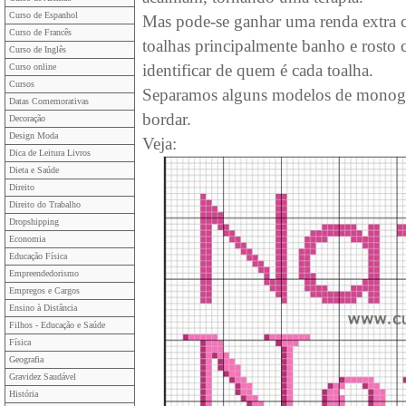
Curso de Espanhol
Mas pode-se ganhar uma renda extra c
Curso de Francês
toalhas principalmente banho e rosto
Curso de Inglês
identificar de quem é cada toalha.
Curso online
Cursos
Separamos alguns modelos de monogr
Datas Comemorativas
bordar.
Decoração
Design Moda
Veja:
Dica de Leitura Livros
Dieta e Saúde
Direito
Direito do Trabalho
Dropshipping
Economia
Educação Física
Empreendedorismo
Empregos e Cargos
Ensino à Distância
Filhos - Educação e Saúde
Física
Geografia
Gravidez Saudável
História