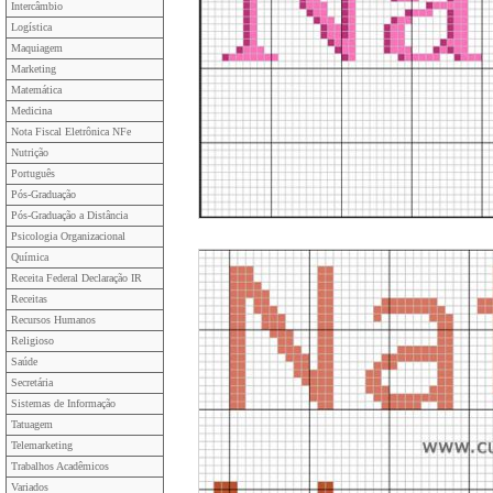
Intercâmbio
Logística
Maquiagem
Marketing
Matemática
Medicina
Nota Fiscal Eletrônica NFe
Nutrição
Português
Pós-Graduação
Pós-Graduação a Distância
Psicologia Organizacional
Química
Receita Federal Declaração IR
Receitas
Recursos Humanos
Religioso
Saúde
Secretária
Sistemas de Informação
Tatuagem
Telemarketing
Trabalhos Acadêmicos
Variados