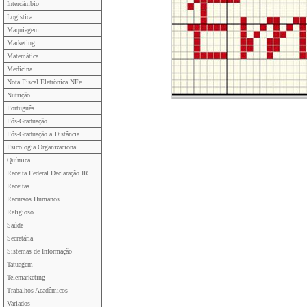
Intercâmbio
Logística
Maquiagem
Marketing
Matemática
Medicina
Nota Fiscal Eletrônica NFe
Nutrição
Português
Pós-Graduação
Pós-Graduação a Distância
Psicologia Organizacional
Química
Receita Federal Declaração IR
Receitas
Recursos Humanos
Religioso
Saúde
Secretária
Sistemas de Informação
Tatuagem
Telemarketing
Trabalhos Acadêmicos
Variados