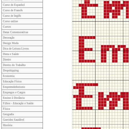
Curso de Espanhol
Curso de Francês
Curso de Inglês
Curso online
Cursos
Datas Comemorativas
Decoração
Design Moda
Dica de Leitura Livros
Dieta e Saúde
Direito
Direito do Trabalho
Dropshipping
Economia
Educação Física
Empreendedorismo
Empregos e Cargos
Ensino à Distância
Filhos - Educação e Saúde
Física
Geografia
Gravidez Saudável
História