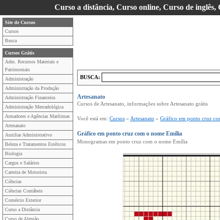
Curso a distância, Curso online, Curso de inglês,
Site de Cursos
Cursos
Busca
Cursos Grátis
Adm. Recursos Materiais e
Patrimoniais
BUSCA:
Administração
Administração da Produção
Artesanato
Administração Financeira
Cursos de Artesanato, informações sobre Artesanato grátis
Administração Mercadológica
Armadores e Agências Marítimas
Você está em:
Cursos
»
Artesanato
»
Gráfico em ponto cruz c
Artesanato
Gráfico em ponto cruz com o nome Emília
Auxiliar Administrativo
Monogramas em ponto cruz com o nome Emília
Beleza e Tratamentos Estéticos
Biologia
Cargos e Salários
Carteira de Motorista
Ciências
Ciências Contábeis
Comércio Exterior
Curso a Distância
Curso de Alemão