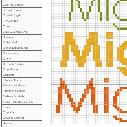
Curso de Espanhol
Curso de Francês
Curso de Inglês
Curso online
Cursos
Datas Comemorativas
Decoração
Design Moda
Dica de Leitura Livros
Dieta e Saúde
Direito
Direito do Trabalho
Dropshipping
Economia
Educação Física
Empreendedorismo
Empregos e Cargos
Ensino à Distância
Filhos - Educação e Saúde
Física
Geografia
Gravidez Saudável
História