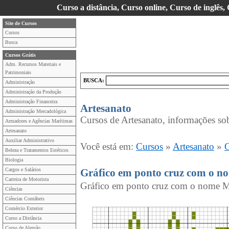
Curso a distância, Curso online, Curso de inglês,
Site de Cursos
Cursos
Busca
Cursos Grátis
Adm. Recursos Materiais e
Patrimoniais
BUSCA:
Administração
Administração da Produção
Administração Financeira
Artesanato
Administração Mercadológica
Cursos de Artesanato, informações sob
Armadores e Agências Marítimas
Artesanato
Auxiliar Administrativo
Você está em:
Cursos
»
Artesanato
»
G
Beleza e Tratamentos Estéticos
Biologia
Cargos e Salários
Gráfico em ponto cruz com o n
Carteira de Motorista
Gráfico em ponto cruz com o nome M
Ciências
Ciências Contábeis
Comércio Exterior
Curso a Distância
Curso de Alemão