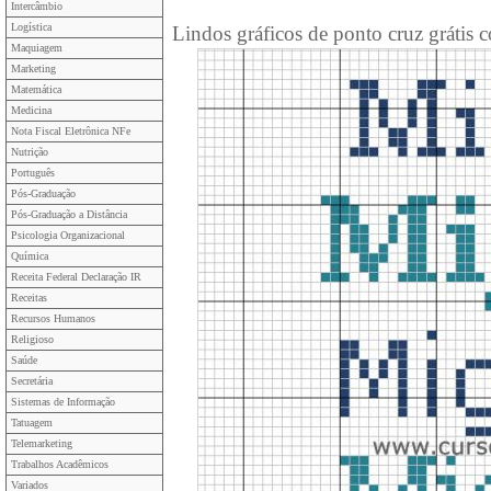
Intercâmbio
Logística
Lindos gráficos de ponto cruz grátis
Maquiagem
Marketing
Matemática
Medicina
Nota Fiscal Eletrônica NFe
Nutrição
Português
Pós-Graduação
Pós-Graduação a Distância
Psicologia Organizacional
Química
Receita Federal Declaração IR
Receitas
Recursos Humanos
Religioso
Saúde
Secretária
Sistemas de Informação
Tatuagem
Telemarketing
Trabalhos Acadêmicos
Variados