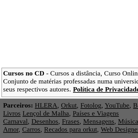
Cursos no CD
- Cursos a distância, Curso Onlin
Conjunto de matérias professadas numa universi
seus respectivos autores.
Política de Privacidad
Parceiros:
HLERA
,
Orkut
,
Fotolog
,
YouTube
,
B
Livros
Lençol de Malha
,
Países e Viagens
Carnaval
,
Desenhos
,
Frases
,
Mensagens
,
Música
Amor
,
Carros
,
Recados para orkut
,
Web Designe