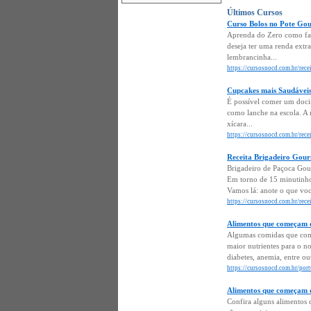
Últimos Cursos
Curso Bolos no Pote Go
Aprenda do Zero como faz
deseja ter uma renda extra
lembrancinha...
https://cursosnocd.com.br/rec
Cupcakes mais Saudáveis
É possível comer um doci
como lanche na escola. A r
xícara...
https://cursosnocd.com.br/rece
Receita Brigadeiro Gour
Brigadeiro de Paçoca Gour
Em torno de 15 minutinhos
Vamos lá: anote o que voc
https://cursosnocd.com.br/rece
Alimentos que começam c
Algumas comidas que come
maior nutrientes para o n
diabetes, anemia, entre o
https://cursosnocd.com.br/por
Alimentos que começam c
Confira alguns alimentos