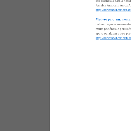
são essenciais para a no
Ameixa Araticum Arroz A
https://cursosnocd.com.br/por
Motivos para amamentar
Sabemos que a amamentaçã
muita paciência e persist
apoio ou algum outro prob
https://cursosnocd.com.br/fil