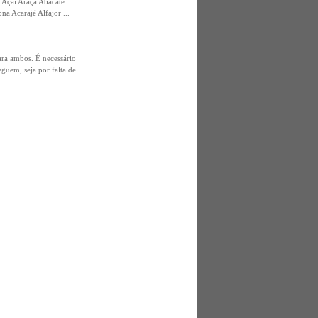
 Açaí Araçá Abacate
 Acarajé Alfajor ...
ra ambos. É necessário
guem, seja por falta de