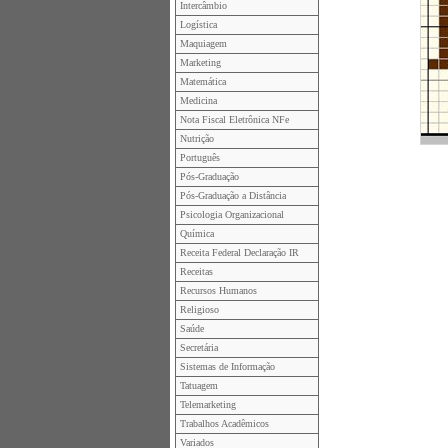
Intercâmbio
Logística
Maquiagem
Marketing
Matemática
Medicina
Nota Fiscal Eletrônica NFe
Nutrição
Português
Pós-Graduação
Pós-Graduação a Distância
Psicologia Organizacional
Química
Receita Federal Declaração IR
Receitas
Recursos Humanos
Religioso
Saúde
Secretária
Sistemas de Informação
Tatuagem
Telemarketing
Trabalhos Acadêmicos
Variados