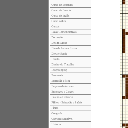
Curso de Espanhol
Curso de Francês
Curso de Inglês
Curso online
Cursos
Datas Comemorativas
Decoração
Design Moda
Dica de Leitura Livros
Dieta e Saúde
Direito
Direito do Trabalho
Dropshipping
Economia
Educação Física
Empreendedorismo
Empregos e Cargos
Ensino à Distância
Filhos - Educação e Saúde
Física
Geografia
Gravidez Saudável
História