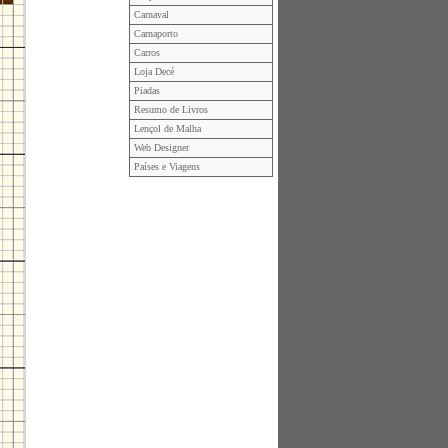
Carnaval
Carnaporto
Carros
Loja Decé
Piadas
Resumo de Livros
Lençol de Malha
Web Designer
Países e Viagens