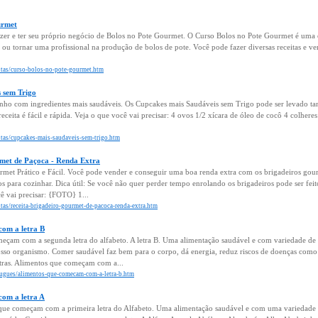
urmet
er e ter seu próprio negócio de Bolos no Pote Gourmet. O Curso Bolos no Pote Gourmet é uma
 ou tornar uma profissional na produção de bolos de pote. Você pode fazer diversas receitas e ve
eitas/curso-bolos-no-pote-gourmet.htm
 sem Trigo
nho com ingredientes mais saudáveis. Os Cupcakes mais Saudáveis sem Trigo pode ser levado 
eceita é fácil e rápida. Veja o que você vai precisar: 4 ovos 1/2 xícara de óleo de cocô 4 colhere
itas/cupcakes-mais-saudaveis-sem-trigo.htm
met de Paçoca - Renda Extra
met Prático e Fácil. Você pode vender e conseguir uma boa renda extra com os brigadeiros gourm
 para cozinhar. Dica útil: Se você não quer perder tempo enrolando os brigadeiros pode ser fei
ê vai precisar: {FOTO} 1...
itas/receita-brigadeiro-gourmet-de-pacoca-renda-extra.htm
om a letra B
çam com a segunda letra do alfabeto. A letra B. Uma alimentação saudável e com variedade de
osso organismo. Comer saudável faz bem para o corpo, dá energia, reduz riscos de doenças como
utras. Alimentos que começam com a...
tugues/alimentos-que-comecam-com-a-letra-b.htm
om a letra A
 que começam com a primeira letra do Alfabeto. Uma alimentação saudável e com uma variedade d