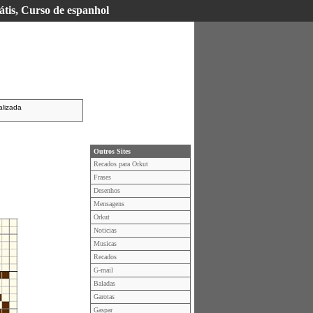
átis, Curso de espanhol
alizada
Outros Sites
Recados para Orkut
Frases
Desenhos
Mensagens
Orkut
Noticias
Musicas
Recados
G-mail
Baladas
Garotas
Gaspar