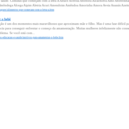
ssa saúde. Comidas que começam com a letra A Alface Acerola Abóbora Alcachofra Alho Abobrinha
lmôndega Alcega Aipim Aletria Acuri Amendoim Amêndoa Amorinha Amora Aveia Ananás Azeitona
tugues/alimentos-que-comecam-com-a-letra-a.htm
 o bebê
o é um dos momentos mais maravilhosos que aproximam mãe e filho. Mas é uma fase difícil pa
ência para conseguir enfrentar o começo da amamentação. Muitas mulheres infelizmente não conse
lema. Se você está com...
hos-educacao-e-saude/motivos-para-amamentar-o-bebe.htm