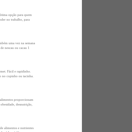
 ótima opção para quem
nder no trabalho, para
também uma vez na semana
s de nescau ou cacau 1
et. Fácil e rapidinho.
to no copinho ou tacinha.
 alimentos proporcionam
 obesidade, desnutrição,
e alimentos e nutrientes