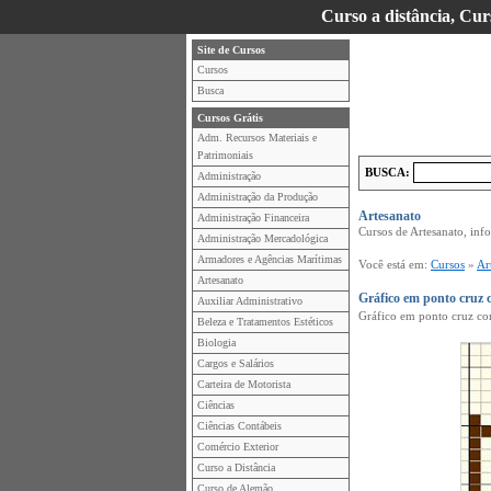
Curso a distância, Cur
Site de Cursos
Cursos
Busca
Cursos Grátis
Adm. Recursos Materiais e
Patrimoniais
BUSCA:
Administração
Administração da Produção
Artesanato
Administração Financeira
Cursos de Artesanato, inf
Administração Mercadológica
Armadores e Agências Marítimas
Você está em:
Cursos
»
Ar
Artesanato
Gráfico em ponto cruz 
Auxiliar Administrativo
Gráfico em ponto cruz c
Beleza e Tratamentos Estéticos
Biologia
Cargos e Salários
Carteira de Motorista
Ciências
Ciências Contábeis
Comércio Exterior
Curso a Distância
Curso de Alemão