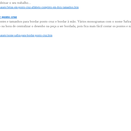
eixar o seu trabalho...
esanato/letras-em-ponto-cruz-alfabeto-completo-em-dois-tamanhos.htm
r ponto cruz
ontes e tamanhos para bordar ponto cruz e bordar à mão. Vários monogramas com o nome Safir
 na hora de centralizar o desenho na peça a ser bordada, pois fica mais fácil contar os pontos e nã
sanato/nome-safira-para-bordar-ponto-cruz.htm