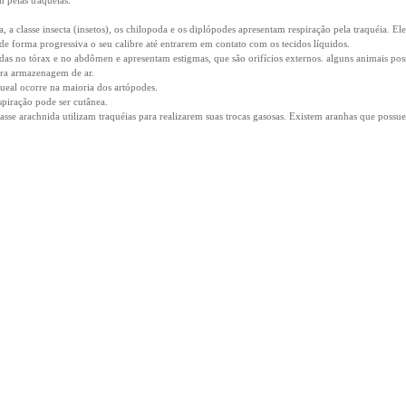
 pelas traquéias.
 a classe insecta (insetos), os chilopoda e os diplópodes apresentam respiração pela traquéia. El
e forma progressiva o seu calibre até entrarem em contato com os tecidos líquidos.
zadas no tórax e no abdômen e apresentam estigmas, que são orifícios externos. alguns animais po
para armazenagem de ar.
queal ocorre na maioria dos artópodes.
spiração pode ser cutânea.
asse arachnida utilizam traquéias para realizarem suas trocas gasosas. Existem aranhas que possu