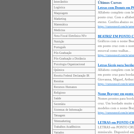
Intercâmbio
Últimos Cursos
Logística
Letras com Donuts em
Alfabeto completo com le
Maquiagem
ponto cruz. Com o alfabet
Marketing
eterno. Confira abaixo os 
Matemática
https://cursosnocd.com.br/art
Medicina
Nota Fiscal Eletrônica NFe
BEATRIZ EM PONTO 
Gráficos com o nome Beat
Nutrição
em ponto cruz com o nome 
Português
enxoval como toalhas...
Pós-Graduação
https://cursosnocd.com.br/arte
Pós-Graduação a Distância
Psicologia Organizacional
Letras fáceis para bo
Alfabeto completo com let
Química
em ponto cruz para bordar
Receita Federal Declaração IR
Giovanna, Miguel, Arthur,
Receitas
https://cursosnocd.com.br/arte
Recursos Humanos
Religioso
Nome Brayner em ponto 
Saúde
Nomes prontos para borda
cruz. Um bordado muito u
Secretária
modelos com o nome Bray
Sistemas de Informação
https://cursosnocd.com.br/art
Tatuagem
Telemarketing
LETRAS em PONTO CRUZ 
Trabalhos Acadêmicos
LETRAS em PONTO CRUZ m
minúsculo. Disponível em 
Variados