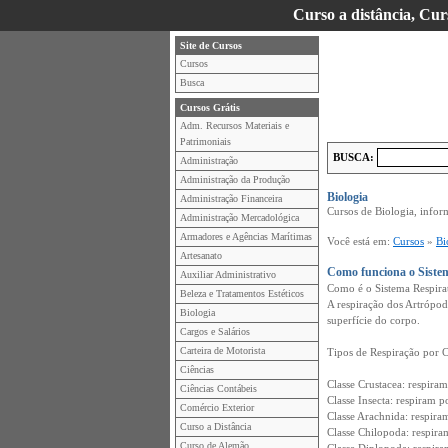
Curso a distância, Cur
Site de Cursos
Cursos
Busca
Cursos Grátis
Adm. Recursos Materiais e
Patrimoniais
BUSCA:
Administração
Administração da Produção
Biologia
Administração Financeira
Cursos de Biologia, infor
Administração Mercadológica
Armadores e Agências Marítimas
Você está em:
Cursos
»
Bi
Artesanato
Como funciona o Sistem
Auxiliar Administrativo
Como é o Sistema Respira
Beleza e Tratamentos Estéticos
A respiração dos Artrópode
Biologia
superfície do corpo.
Cargos e Salários
Carteira de Motorista
Tipos de Respiração por C
Ciências
Classe Crustacea: respira
Ciências Contábeis
Classe Insecta: respiram p
Comércio Exterior
Classe Arachnida: respira
Curso a Distância
Classe Chilopoda: respiram
Curso de Alemão