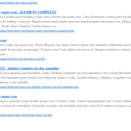
sanato/beatriz-em-ponto-cruz.htm
rdar ponto cruz - ALFABETO COMPLETO
ra Lucilda para bordado à mão com a técnica de ponto cruz. Letra levemente cursiva para bord
 em toalhas e enxoval. Alguns nomes mais usados esse ano transformados em ponto cruz: Diana, 
 Noah, Gael e Gabriel. Confira abaixo os...
sanato/letras-faceis-para-bordar-ponto-cruz-alfabeto-completo.htm
cruz
do à mão em ponto cruz. Nome Brayner em várias fontes e letras com tamanhos diferentes para b
sado de geração em geração. O ponto cruz é um clássico no enxoval. Sempre moderno e eterno.
ner...
esanato/nome-brayner-em-ponto-cruz.htm
- alfabeto completo em dois tamanhos
onogramas para bordado à mão. Alfabeto completo em dois tamanhos com a fonte Rochester
dois tamanhos para bordar em toalhas de banho e rosto. Confira abaixo o alfabeto completo e sal
eixar o seu trabalho...
esanato/letras-em-ponto-cruz-alfabeto-completo-em-dois-tamanhos.htm
r ponto cruz
ontes e tamanhos para bordar ponto cruz e bordar à mão. Vários monogramas com o nome Safir
 na hora de centralizar o desenho na peça a ser bordada, pois fica mais fácil contar os pontos e nã
sanato/nome-safira-para-bordar-ponto-cruz.htm