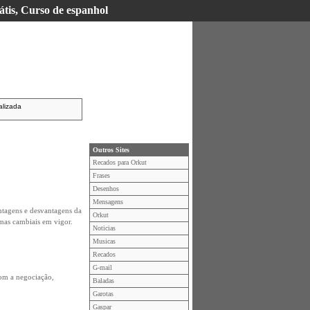
átis, Curso de espanhol
alizada
Outros Sites
Recados para Orkut
Frases
Desenhos
Mensagens
antagens e desvantagens da
Orkut
rmas cambiais em vigor.
Noticias
Musicas
Recados
G-mail
com a negociação,
Baladas
Garotas
Gaspar