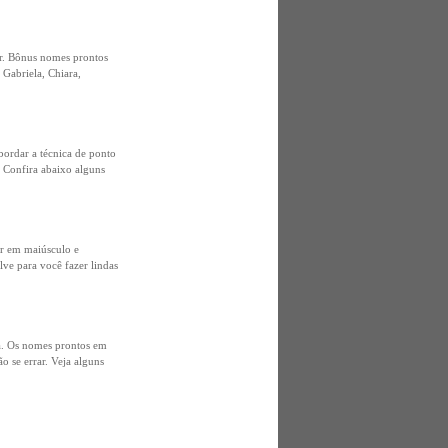
ar. Bônus nomes prontos
Gabriela, Chiara,
ordar a técnica de ponto
 Confira abaixo alguns
 em maiúsculo e
ve para você fazer lindas
a. Os nomes prontos em
o se errar. Veja alguns