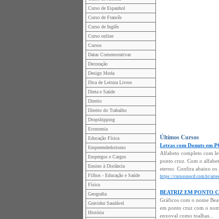
Curso de Espanhol
Curso de Francês
Curso de Inglês
Curso online
Cursos
Datas Comemorativas
Decoração
Design Moda
Dica de Leitura Livros
Dieta e Saúde
Direito
Direito do Trabalho
Dropshipping
Economia
Últimos Cursos
Educação Física
Letras com Donuts em
Empreendedorismo
Alfabeto completo com le
Empregos e Cargos
ponto cruz. Com o alfabet
Ensino à Distância
eterno. Confira abaixo os 
Filhos - Educação e Saúde
https://cursosnocd.com.br/art
Física
BEATRIZ EM PONTO 
Geografia
Gráficos com o nome Beat
Gravidez Saudável
em ponto cruz com o nome 
História
enxoval como toalhas...