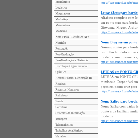
Intercâmbio
https://cursosnocd.com.br/arte
Logística
Letras fáceis para bo
Maquiagem
Alfabeto completo com let
Marketing
em ponto cruz para bordar
Matemática
Giovanna, Miguel, Arthur,
Medicina
https://cursosnocd.com.br/arte
Nota Fiscal Eletrônica NFe
Nome Brayner em ponto 
Nutrição
Nomes prontos para borda
Português
cruz. Um bordado muito u
Pós-Graduação
modelos com o nome Bray
Pós-Graduação a Distância
https://cursosnocd.com.br/art
Psicologia Organizacional
LETRAS em PONTO CRUZ 
Química
LETRAS em PONTO CRUZ m
Receita Federal Declaração IR
minúsculo. Disponível em 
Receitas
peças em ponto cruz para d
Recursos Humanos
https://cursosnocd.com.br/art
Religioso
Saúde
Nome Safira para borda
Nome Safira com várias f
Secretária
ponto cruz facilitam muito
Sistemas de Informação
modelos...
Tatuagem
https://cursosnocd.com.br/arte
Telemarketing
Trabalhos Acadêmicos
Variados