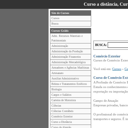
Curso a distância, Cur
Site de Cursos
Cursos
Busca
Cursos Grátis
Adm. Recursos Materiais e
Patrimoniais
BUSCA:
Administração
Administração da Produção
Comércio Exterior
Administração Financeira
Cursos de Comércio Exteri
Administração Mercadológica
Armadores e Agências Marítimas
Você está em:
Cursos
»
Co
Artesanato
Curso de Comércio Ext
Auxiliar Administrativo
A Profissão de Comércio 
Beleza e Tratamentos Estéticos
Estuda os conhecimentos e 
Biologia
exportação ou importação, 
Cargos e Salários
Carteira de Motorista
Campo de Atuação
Empresas privadas, bancos
Ciências
Ciências Contábeis
O profissional de comérci
Comércio Exterior
transportes e seguros. É i
Curso a Distância
Curso de Alemão