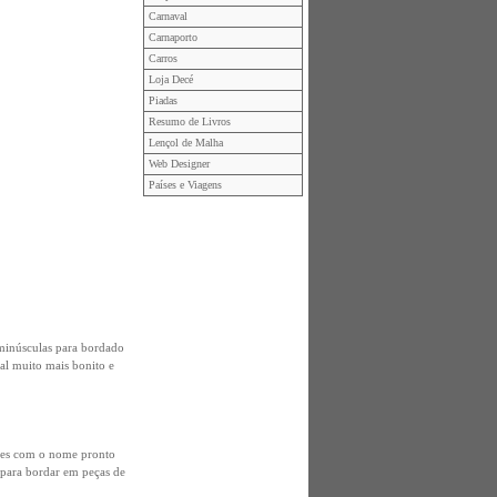
Carnaval
Carnaporto
Carros
Loja Decé
Piadas
Resumo de Livros
Lençol de Malha
Web Designer
Países e Viagens
minúsculas para bordado
al muito mais bonito e
ntes com o nome pronto
 para bordar em peças de