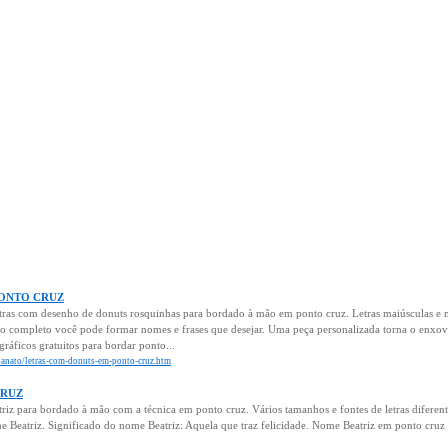
 PONTO CRUZ
tras com desenho de donuts rosquinhas para bordado à mão em ponto cruz. Letras maiúsculas e 
o completo você pode formar nomes e frases que desejar. Uma peça personalizada torna o enxov
gráficos gratuitos para bordar ponto...
esanato/letras-com-donuts-em-ponto-cruz.htm
CRUZ
riz para bordado à mão com a técnica em ponto cruz. Vários tamanhos e fontes de letras difere
Beatriz. Significado do nome Beatriz: Aquela que traz felicidade. Nome Beatriz em ponto cruz