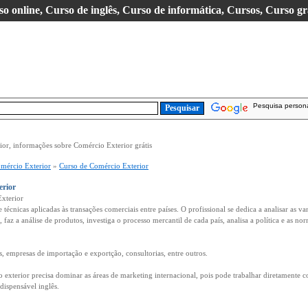
so online, Curso de inglês, Curso de informática, Cursos, Curso gr
Pesquisa person
or, informações sobre Comércio Exterior grátis
mércio Exterior
»
Curso de Comércio Exterior
erior
Exterior
técnicas aplicadas às transações comerciais entre países. O profissional se dedica a analisar as v
faz a análise de produtos, investiga o processo mercantil de cada país, analisa a política e as no
, empresas de importação e exportção, consultorias, entre outros.
o exterior precisa dominar as áreas de marketing internacional, pois pode trabalhar diretamente 
ndispensável inglês.