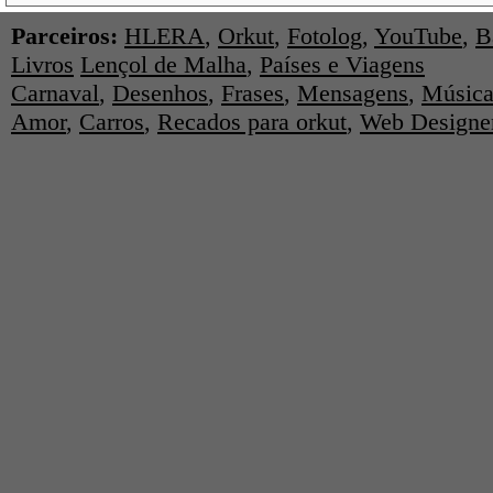
Parceiros:
HLERA
,
Orkut
,
Fotolog
,
YouTube
,
B
Livros
Lençol de Malha
,
Países e Viagens
Carnaval
,
Desenhos
,
Frases
,
Mensagens
,
Música
Amor
,
Carros
,
Recados para orkut
,
Web Designe