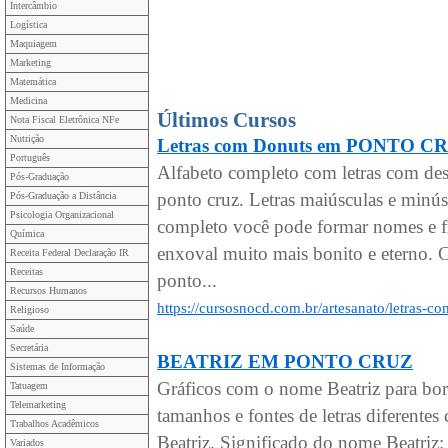
Intercâmbio
Logística
Maquiagem
Marketing
Matemática
Medicina
Últimos Cursos
Nota Fiscal Eletrônica NFe
Nutrição
Letras com Donuts em PONTO C
Português
Alfabeto completo com letras com de
Pós-Graduação
ponto cruz. Letras maiúsculas e minú
Pós-Graduação a Distância
Psicologia Organizacional
completo você pode formar nomes e fr
Química
enxoval muito mais bonito e eterno. C
Receita Federal Declaração IR
Receitas
ponto...
Recursos Humanos
https://cursosnocd.com.br/artesanato/letras-
Religioso
Saúde
Secretária
BEATRIZ EM PONTO CRUZ
Sistemas de Informação
Gráficos com o nome Beatriz para bo
Tatuagem
Telemarketing
tamanhos e fontes de letras diferen
Trabalhos Acadêmicos
Beatriz. Significado do nome Beatriz:
Variados