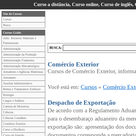
Curso a distância, Curso online, Curso de inglês,
Site de Cursos
Cursos
Busca
Cursos Grátis
Adm. Recursos Materiais e
Patrimoniais
BUSCA:
Administração
Administração da Produção
Administração Financeira
Comércio Exterior
Administração Mercadológica
Cursos de Comércio Exterior, informa
Armadores e Agências Marítimas
Artesanato
Auxiliar Administrativo
Você está em:
Cursos
»
Comércio Exte
Beleza e Tratamentos Estéticos
Biologia
Cargos e Salários
Despacho de Exportação
Carteira de Motorista
De acordo com a Regulamento Aduane
Ciências
para o desembaraço aduaneiro da mer
Ciências Contábeis
Comércio Exterior
exportação são: apresentação dos docu
Curso a Distância
documentos corresponde a mercadoria
Curso de Alemão