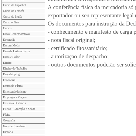
Curso de Espanhol
A conferência física da mercadoria só
Curso de Francês
exportador ou seu representante legal (
Curso de Inglês
Os documentos para instrução da Dec
Curso online
Cursos
- conhecimento e manifesto de carga par
Datas Comemorativas
- nota fiscal original;
Decoração
Design Moda
- certificado fitossanitário;
Dica de Leitura Livros
- autorização de despacho;
Dieta e Saúde
Direito
- outros documentos poderão ser solic
Direito do Trabalho
Dropshipping
Economia
Educação Física
Empreendedorismo
Empregos e Cargos
Ensino à Distância
Filhos - Educação e Saúde
Física
Geografia
Gravidez Saudável
História