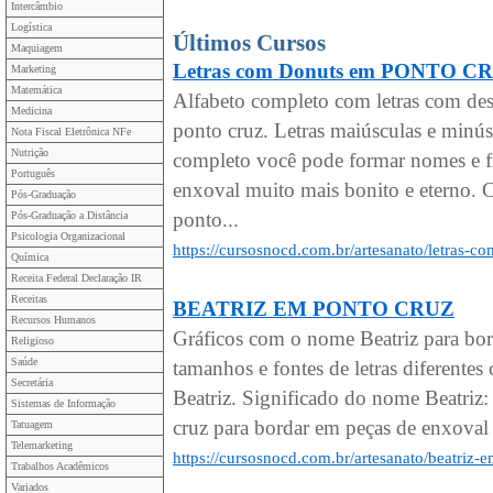
Intercâmbio
Logística
Últimos Cursos
Maquiagem
Letras com Donuts em PONTO C
Marketing
Matemática
Alfabeto completo com letras com de
Medicina
ponto cruz. Letras maiúsculas e minú
Nota Fiscal Eletrônica NFe
Nutrição
completo você pode formar nomes e fr
Português
enxoval muito mais bonito e eterno. C
Pós-Graduação
ponto...
Pós-Graduação a Distância
Psicologia Organizacional
https://cursosnocd.com.br/artesanato/letras-
Química
Receita Federal Declaração IR
Receitas
BEATRIZ EM PONTO CRUZ
Recursos Humanos
Gráficos com o nome Beatriz para bo
Religioso
Saúde
tamanhos e fontes de letras diferen
Secretária
Beatriz. Significado do nome Beatriz:
Sistemas de Informação
cruz para bordar em peças de enxoval 
Tatuagem
Telemarketing
https://cursosnocd.com.br/artesanato/beatriz-
Trabalhos Acadêmicos
Variados