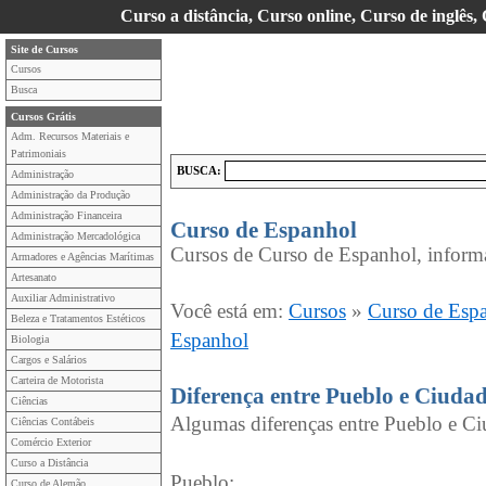
Curso a distância, Curso online, Curso de inglês,
Site de Cursos
Cursos
Busca
Cursos Grátis
Adm. Recursos Materiais e
Patrimoniais
BUSCA:
Administração
Administração da Produção
Administração Financeira
Curso de Espanhol
Administração Mercadológica
Cursos de Curso de Espanhol, informa
Armadores e Agências Marítimas
Artesanato
Auxiliar Administrativo
Você está em:
Cursos
»
Curso de Esp
Beleza e Tratamentos Estéticos
Espanhol
Biologia
Cargos e Salários
Carteira de Motorista
Diferença entre Pueblo e Ciuda
Ciências
Algumas diferenças entre Pueblo e C
Ciências Contábeis
Comércio Exterior
Curso a Distância
Pueblo:
Curso de Alemão