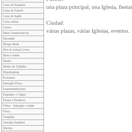
Curso de Espanhol
una plaza principal, una Iglesia, fiesta
Curso de Francês
Curso de Inglês
Ciudad:
Curso online
Cursos
várias plazas, várias Iglesias, eventos.
Datas Comemorativas
Decoração
Design Moda
Dica de Leitura Livros
Dieta e Saúde
Direito
Direito do Trabalho
Dropshipping
Economia
Educação Física
Empreendedorismo
Empregos e Cargos
Ensino à Distância
Filhos - Educação e Saúde
Física
Geografia
Gravidez Saudável
História