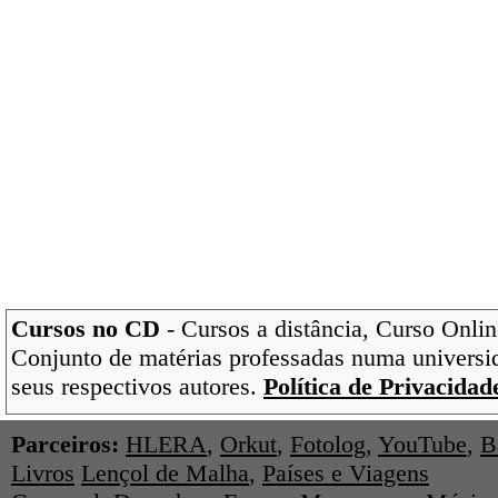
Cursos no CD
- Cursos a distância, Curso Onlin
Conjunto de matérias professadas numa universi
seus respectivos autores.
Política de Privacidad
Parceiros:
HLERA
,
Orkut
,
Fotolog
,
YouTube
,
B
Livros
Lençol de Malha
,
Países e Viagens