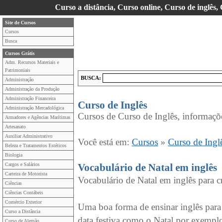
Curso a distância, Curso online, Curso de inglês,
Site de Cursos
Cursos
Busca
Cursos Grátis
Adm. Recursos Materiais e
Patrimoniais
BUSCA:
Administração
Administração da Produção
Administração Financeira
Curso de Inglês
Administração Mercadológica
Cursos de Curso de Inglês, informaçõe
Armadores e Agências Marítimas
Artesanato
Auxiliar Administrativo
Você está em:
Cursos
»
Curso de Ingl
Beleza e Tratamentos Estéticos
Biologia
Cargos e Salários
Vocabulário de Natal em inglês
Carteira de Motorista
Vocabulário de Natal em inglês para c
Ciências
Ciências Contábeis
Comércio Exterior
Uma boa forma de ensinar inglês para 
Curso a Distância
data festiva como o Natal por exempl
Curso de Alemão