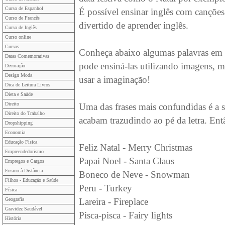
Curso de Espanhol
É possível ensinar inglês com cançõe
Curso de Francês
divertido de aprender inglês.
Curso de Inglês
Curso online
Cursos
Conheça abaixo algumas palavras em i
Datas Comemorativas
pode ensiná-las utilizando imagens, 
Decoração
Design Moda
usar a imaginação!
Dica de Leitura Livros
Dieta e Saúde
Direito
Uma das frases mais confundidas é a si
Direito do Trabalho
acabam trazudindo ao pé da letra. Ent
Dropshipping
Economia
Educação Física
Feliz Natal - Merry Christmas
Empreendedorismo
Papai Noel - Santa Claus
Empregos e Cargos
Ensino à Distância
Boneco de Neve - Snowman
Filhos - Educação e Saúde
Peru - Turkey
Física
Geografia
Lareira - Fireplace
Gravidez Saudável
Pisca-pisca - Fairy lights
História