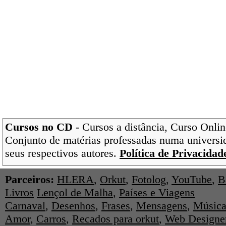
Cursos no CD
- Cursos a distância, Curso Onlin
Conjunto de matérias professadas numa universi
seus respectivos autores.
Política de Privacidad
Parceiros:
HLERA
,
Orkut
,
Fotolog
,
YouTube
,
B
Livros
Lençol de Malha
,
Países e Viagens
Carnaval
,
Desenhos
,
Frases
,
Mensagens
,
Música
Amor
,
Carros
,
Recados para orkut
,
Web Designe