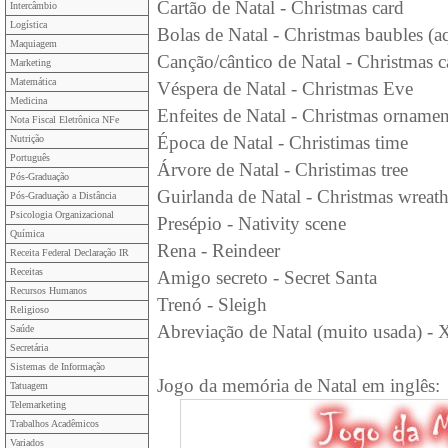
Cartão de Natal - Christmas card
Intercâmbio
Logística
Bolas de Natal - Christmas baubles (a
Maquiagem
Canção/cântico de Natal - Christmas c
Marketing
Matemática
Véspera de Natal - Christmas Eve
Medicina
Enfeites de Natal - Christmas ornamen
Nota Fiscal Eletrônica NFe
Época de Natal - Christimas time
Nutrição
Português
Árvore de Natal - Christimas tree
Pós-Graduação
Guirlanda de Natal - Christmas wreat
Pós-Graduação a Distância
Psicologia Organizacional
Presépio - Nativity scene
Química
Rena - Reindeer
Receita Federal Declaração IR
Receitas
Amigo secreto - Secret Santa
Recursos Humanos
Trenó - Sleigh
Religioso
Abreviação de Natal (muito usada) -
Saúde
Secretária
Sistemas de Informação
Jogo da memória de Natal em inglês:
Tatuagem
Telemarketing
Trabalhos Acadêmicos
Variados