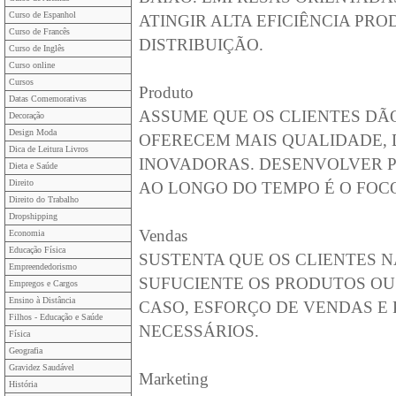
Curso de Espanhol
ATINGIR ALTA EFICIÊNCIA PR
Curso de Francês
DISTRIBUIÇÃO.
Curso de Inglês
Curso online
Cursos
Produto
Datas Comemorativas
ASSUME QUE OS CLIENTES DÃ
Decoração
Design Moda
OFERECEM MAIS QUALIDADE,
Dica de Leitura Livros
INOVADORAS. DESENVOLVER 
Dieta e Saúde
Direito
AO LONGO DO TEMPO É O FOCO
Direito do Trabalho
Dropshipping
Vendas
Economia
Educação Física
SUSTENTA QUE OS CLIENTES
Empreendedorismo
SUFUCIENTE OS PRODUTOS OU
Empregos e Cargos
Ensino à Distância
CASO, ESFORÇO DE VENDAS E
Filhos - Educação e Saúde
NECESSÁRIOS.
Física
Geografia
Gravidez Saudável
Marketing
História