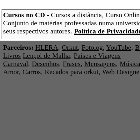
Cursos no CD
- Cursos a distância, Curso Onlin
Conjunto de matérias professadas numa universi
seus respectivos autores.
Política de Privacidad
Parceiros:
HLERA
,
Orkut
,
Fotolog
,
YouTube
,
B
Livros
Lençol de Malha
,
Países e Viagens
Carnaval
,
Desenhos
,
Frases
,
Mensagens
,
Música
Amor
,
Carros
,
Recados para orkut
,
Web Designe