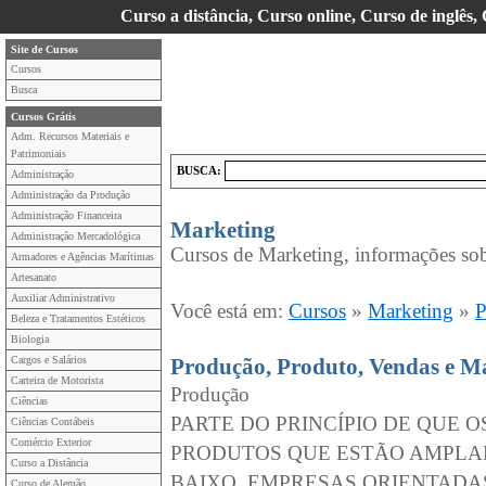
Curso a distância, Curso online, Curso de inglês,
Site de Cursos
Cursos
Busca
Cursos Grátis
Adm. Recursos Materiais e
Patrimoniais
BUSCA:
Administração
Administração da Produção
Administração Financeira
Marketing
Administração Mercadológica
Cursos de Marketing, informações sob
Armadores e Agências Marítimas
Artesanato
Auxiliar Administrativo
Você está em:
Cursos
»
Marketing
»
P
Beleza e Tratamentos Estéticos
Biologia
Cargos e Salários
Produção, Produto, Vendas e M
Carteira de Motorista
Produção
Ciências
PARTE DO PRINCÍPIO DE QUE 
Ciências Contábeis
Comércio Exterior
PRODUTOS QUE ESTÃO AMPLAM
Curso a Distância
BAIXO. EMPRESAS ORIENTADA
Curso de Alemão