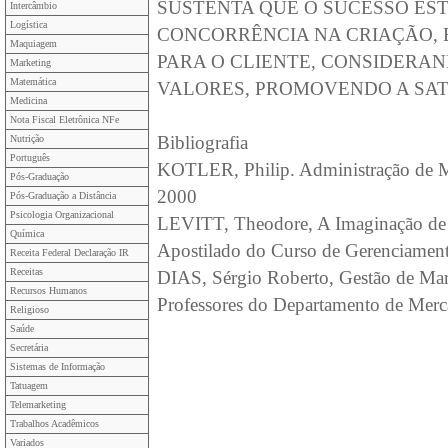
SUSTENTA QUE O SUCESSO EST
Intercâmbio
Logística
CONCORRÊNCIA NA CRIAÇÃO,
Maquiagem
PARA O CLIENTE, CONSIDERAN
Marketing
Matemática
VALORES, PROMOVENDO A SAT
Medicina
Nota Fiscal Eletrônica NFe
Bibliografia
Nutrição
Português
KOTLER, Philip. Administração de Mar
Pós-Graduação
2000
Pós-Graduação a Distância
Psicologia Organizacional
LEVITT, Theodore, A Imaginação de M
Química
Apostilado do Curso de Gerenciamen
Receita Federal Declaração IR
Receitas
DIAS, Sérgio Roberto, Gestão de Mar
Recursos Humanos
Professores do Departamento de Me
Religioso
Saúde
Secretária
Sistemas de Informação
Tatuagem
Telemarketing
Trabalhos Acadêmicos
Variados