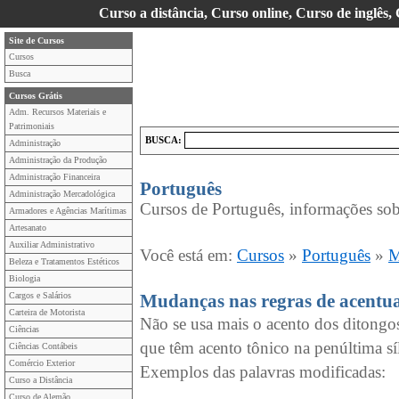
Curso a distância, Curso online, Curso de inglês,
Site de Cursos
Cursos
Busca
Cursos Grátis
Adm. Recursos Materiais e
Patrimoniais
BUSCA:
Administração
Administração da Produção
Administração Financeira
Português
Administração Mercadológica
Cursos de Português, informações sob
Armadores e Agências Marítimas
Artesanato
Auxiliar Administrativo
Você está em:
Cursos
»
Português
»
M
Beleza e Tratamentos Estéticos
Biologia
Cargos e Salários
Mudanças nas regras de acentu
Carteira de Motorista
Não se usa mais o acento dos ditongos 
Ciências
que têm acento tônico na penúltima sí
Ciências Contábeis
Comércio Exterior
Exemplos das palavras modificadas:
Curso a Distância
Curso de Alemão