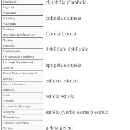
clarabóia claraboia
Intercâmbio
Logística
Maquiagem
colméia colmeia
Marketing
Matemática
Medicina
Coréia Coreia
Nota Fiscal Eletrônica NFe
Nutrição
Português
debilóide debiloide
Pós-Graduação
Pós-Graduação a Distância
Psicologia Organizacional
epopéia epopeia
Química
Receita Federal Declaração IR
Receitas
estóico estoico
Recursos Humanos
Religioso
estréia estreia
Saúde
Secretária
Sistemas de Informação
estréio (verbo estrear) estreio
Tatuagem
Telemarketing
Trabalhos Acadêmicos
geléia geleia
Variados