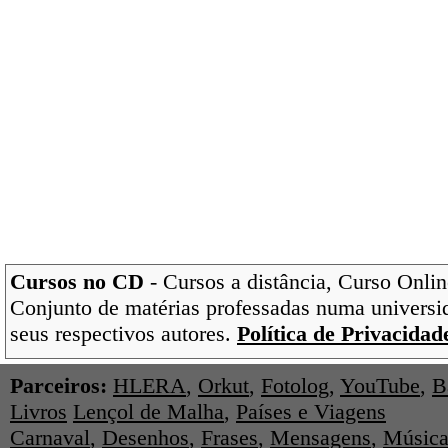
Cursos no CD
- Cursos a distância, Curso Onlin
Conjunto de matérias professadas numa universi
seus respectivos autores.
Política de Privacidad
Parceiros:
HLERA
,
Orkut
,
Fotolog
,
YouTube
,
B
Livros
Lençol de Malha
,
Países e Viagens
Carnaval
,
Desenhos
,
Frases
,
Mensagens
,
Música