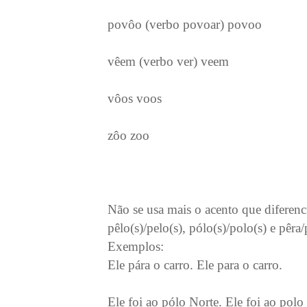
povôo (verbo povoar) povoo
vêem (verbo ver) veem
vôos voos
zôo zoo
Não se usa mais o acento que diferencia
pêlo(s)/pelo(s), pólo(s)/polo(s) e pêra/
Exemplos:
Ele pára o carro. Ele para o carro.
Ele foi ao pólo Norte. Ele foi ao polo