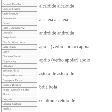
Curso de Espanhol
alcalóide alcaloide
Curso de Francês
Curso de Inglês
alcatéia alcateia
Curso online
Cursos
Datas Comemorativas
andróide androide
Decoração
Design Moda
Dica de Leitura Livros
apóia (verbo apoiar) apoia
Dieta e Saúde
Direito
Direito do Trabalho
apóio (verbo apoiar) apoio
Dropshipping
Economia
Educação Física
asteróide asteroide
Empreendedorismo
Empregos e Cargos
Ensino à Distância
bóia boia
Filhos - Educação e Saúde
Física
Geografia
celulóide celuloide
Gravidez Saudável
História