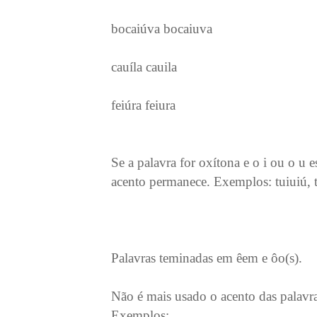
bocaiúva bocaiuva
cauíla cauila
feiúra feiura
Se a palavra for oxítona e o i ou o u 
acento permanece. Exemplos: tuiuiú, t
Palavras teminadas em êem e ôo(s).
Não é mais usado o acento das palavr
Exemplos: