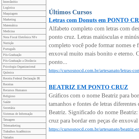
Intercâmbio
Logística
Últimos Cursos
Maquiagem
Letras com Donuts em PONTO C
Marketing
Matemática
Alfabeto completo com letras com de
Medicina
ponto cruz. Letras maiúsculas e minú
Nota Fiscal Eletrônica NFe
Nutrição
completo você pode formar nomes e fr
Português
enxoval muito mais bonito e eterno. C
Pós-Graduação
ponto...
Pós-Graduação a Distância
Psicologia Organizacional
https://cursosnocd.com.br/artesanato/letras-
Química
Receita Federal Declaração IR
Receitas
BEATRIZ EM PONTO CRUZ
Recursos Humanos
Gráficos com o nome Beatriz para bo
Religioso
Saúde
tamanhos e fontes de letras diferen
Secretária
Beatriz. Significado do nome Beatriz:
Sistemas de Informação
cruz para bordar em peças de enxoval 
Tatuagem
Telemarketing
https://cursosnocd.com.br/artesanato/beatriz-
Trabalhos Acadêmicos
Variados