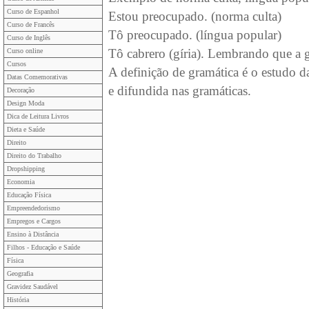
Curso de Espanhol
Estou preocupado. (norma culta)
Curso de Francês
Tô preocupado. (língua popular)
Curso de Inglês
Tô cabrero (gíria). Lembrando que a gí
Curso online
Cursos
A definição de gramática é o estudo d
Datas Comemorativas
e difundida nas gramáticas.
Decoração
Design Moda
Dica de Leitura Livros
Dieta e Saúde
Direito
Direito do Trabalho
Dropshipping
Economia
Educação Física
Empreendedorismo
Empregos e Cargos
Ensino à Distância
Filhos - Educação e Saúde
Física
Geografia
Gravidez Saudável
História