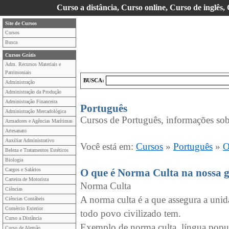
Curso a distância, Curso online, Curso de inglês,
Site de Cursos
Cursos
Busca
Cursos Grátis
Adm. Recursos Materiais e
Patrimoniais
BUSCA:
Administração
Administração da Produção
Administração Financeira
Português
Administração Mercadológica
Cursos de Português, informações sob
Armadores e Agências Marítimas
Artesanato
Auxiliar Administrativo
Você está em:
Cursos
»
Português
»
O
Beleza e Tratamentos Estéticos
Biologia
Cargos e Salários
O que é Norma Culta na nossa 
Carteira de Motorista
Norma Culta
Ciências
A norma culta é a que assegura a unid
Ciências Contábeis
Comércio Exterior
todo povo civilizado tem.
Curso a Distância
Exemplo de norma culta, língua popula
Curso de Alemão