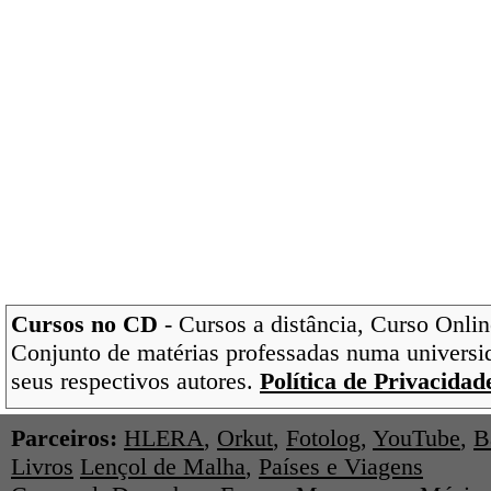
Cursos no CD
- Cursos a distância, Curso Onlin
Conjunto de matérias professadas numa universi
seus respectivos autores.
Política de Privacidad
Parceiros:
HLERA
,
Orkut
,
Fotolog
,
YouTube
,
B
Livros
Lençol de Malha
,
Países e Viagens