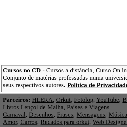
Cursos no CD
- Cursos a distância, Curso Onlin
Conjunto de matérias professadas numa universi
seus respectivos autores.
Política de Privacidad
Parceiros:
HLERA
,
Orkut
,
Fotolog
,
YouTube
,
B
Livros
Lençol de Malha
,
Países e Viagens
Carnaval
,
Desenhos
,
Frases
,
Mensagens
,
Música
Amor
,
Carros
,
Recados para orkut
,
Web Designe