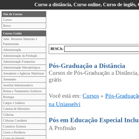
Curso a distância, Curso online, Curso de inglês,
Site de Cursos
Cursos
Busca
Cursos Grátis
Adm. Recursos Materiais e
Patrimoniais
BUSCA:
Administração
Administração da Produção
Administração Financeira
Pós-Graduação a Distância
Administração Mercadológica
Cursos de Pós-Graduação a Distância,
Armadores e Agências Marítimas
grátis
Artesanato
Auxiliar Administrativo
Beleza e Tratamentos Estéticos
Você está em:
Cursos
»
Pós-Graduação
Biologia
na Uniasselvi
Cargos e Salários
Carteira de Motorista
Ciências
Pós em Educação Especial Inclu
Ciências Contábeis
Comércio Exterior
A Profissão
Curso a Distância
Curso de Alemão