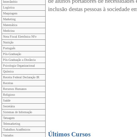
de alunos portadores de necessidades 
Intercâmbio
Logística
inclusão destas pessoas à sociedade em
Maquiagem
Marketing
Matemática
Medicina
Nota Fiscal Eletrônica NFe
Nutrição
Português
Pós-Graduação
Pós-Graduação a Distância
Psicologia Organizacional
Química
Receita Federal Declaração IR
Receitas
Recursos Humanos
Religioso
Saúde
Secretária
Sistemas de Informação
Tatuagem
Telemarketing
Trabalhos Acadêmicos
Últimos Cursos
Variados