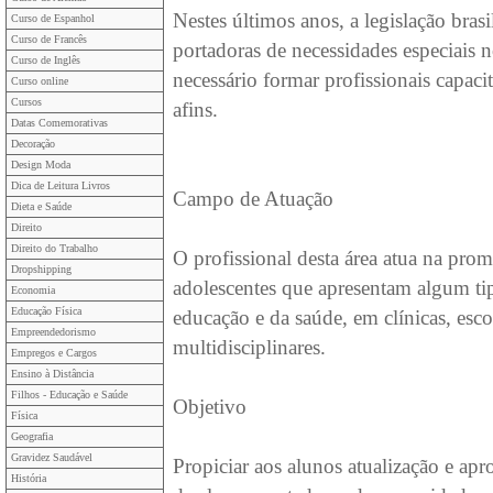
Nestes últimos anos, a legislação bras
Curso de Espanhol
Curso de Francês
portadoras de necessidades especiais no
Curso de Inglês
necessário formar profissionais capaci
Curso online
Cursos
afins.
Datas Comemorativas
Decoração
Design Moda
Dica de Leitura Livros
Campo de Atuação
Dieta e Saúde
Direito
Direito do Trabalho
O profissional desta área atua na pro
Dropshipping
adolescentes que apresentam algum tip
Economia
Educação Física
educação e da saúde, em clínicas, esco
Empreendedorismo
multidisciplinares.
Empregos e Cargos
Ensino à Distância
Filhos - Educação e Saúde
Objetivo
Física
Geografia
Gravidez Saudável
Propiciar aos alunos atualização e a
História