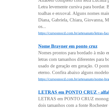
Alfabeto completo com letra Lucilda 
Letra levemente cursiva para bordar.
toalhas e enxoval. Alguns nomes mais
Diana, Gabriela, Chiara, Giovanna, Mi
os...
https://cursosnocd.com.br/artesanato/letras-f
Nome Brayner em ponto cruz
Nomes prontos para bordado à mão em
letras com tamanhos diferentes para 
usado de geração em geração. O pont
eterno. Confira abaixo alguns model
https://cursosnocd.com.br/artesanato/nome-b
LETRAS em PONTO CRUZ - alfabe
LETRAS em PONTO CRUZ monogramas
dois tamanhos com a fonte Rochester