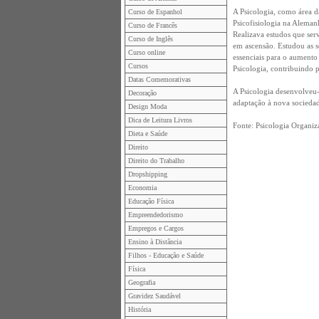
A Psicologia, como área 
Curso de Espanhol
Psicofisiologia na Aleman
Curso de Francês
Realizava estudos que ser
Curso de Inglês
em ascensão. Estudou as s
Curso online
essenciais para o aumento
Cursos
Psicologia, contribuindo 
Datas Comemorativas
A Psicologia desenvolveu-s
Decoração
adaptação à nova sociedade
Design Moda
Dica de Leitura Livros
Fonte: Psicologia Organiz
Dieta e Saúde
Direito
Direito do Trabalho
Dropshipping
Economia
Educação Física
Empreendedorismo
Empregos e Cargos
Ensino à Distância
Filhos - Educação e Saúde
Física
Geografia
Gravidez Saudável
História