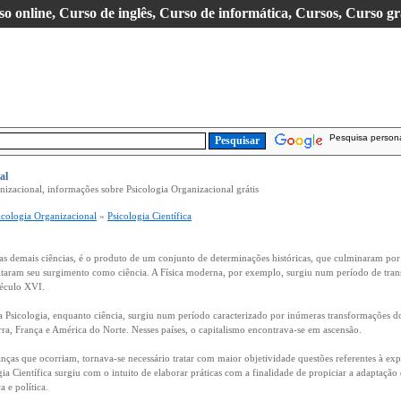
so online, Curso de inglês, Curso de informática, Cursos, Curso gr
Pesquisa person
al
nizacional, informações sobre Psicologia Organizacional grátis
icologia Organizacional
»
Psicologia Científica
as demais ciências, é o produto de um conjunto de determinações históricas, que culminaram por 
taram seu surgimento como ciência. A Física moderna, por exemplo, surgiu num período de trans
éculo XVI.
 a Psicologia, enquanto ciência, surgiu num período caracterizado por inúmeras transformações
erra, França e América do Norte. Nesses países, o capitalismo encontrava-se em ascensão.
ças que ocorriam, tornava-se necessário tratar com maior objetividade questões referentes à exp
ogia Científica surgiu com o intuito de elaborar práticas com a finalidade de propiciar a adaptaç
a e política.