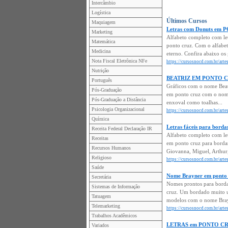
Intercâmbio
Logística
Últimos Cursos
Maquiagem
Letras com Donuts em
Marketing
Alfabeto completo com le
Matemática
ponto cruz. Com o alfabet
Medicina
eterno. Confira abaixo os 
Nota Fiscal Eletrônica NFe
https://cursosnocd.com.br/art
Nutrição
BEATRIZ EM PONTO 
Português
Gráficos com o nome Beat
Pós-Graduação
em ponto cruz com o nome 
Pós-Graduação a Distância
enxoval como toalhas...
Psicologia Organizacional
https://cursosnocd.com.br/arte
Química
Letras fáceis para bo
Receita Federal Declaração IR
Alfabeto completo com let
Receitas
em ponto cruz para bordar
Recursos Humanos
Giovanna, Miguel, Arthur,
Religioso
https://cursosnocd.com.br/arte
Saúde
Nome Brayner em ponto 
Secretária
Nomes prontos para borda
Sistemas de Informação
cruz. Um bordado muito u
Tatuagem
modelos com o nome Bray
Telemarketing
https://cursosnocd.com.br/art
Trabalhos Acadêmicos
LETRAS em PONTO CRUZ 
Variados