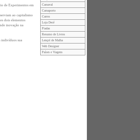
Carnaval
rio de Experimentos em
Carnaporto
 serviam ao capitalismo
Carros
es dois elementos
Loja Decé
ande inovação na
Piadas
Resumo de Livros
s indivíduos sua
Lençol de Malha
Web Designer
Países e Viagens