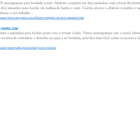
onogramas para bordado à mão. Alfabeto completo em dois tamanhos com a fonte Rochester
dois tamanhos para bordar em toalhas de banho e rosto. Confira abaixo o alfabeto completo e sal
eixar o seu trabalho...
esanato/letras-em-ponto-cruz-alfabeto-completo-em-dois-tamanhos.htm
r ponto cruz
ontes e tamanhos para bordar ponto cruz e bordar à mão. Vários monogramas com o nome Safir
 na hora de centralizar o desenho na peça a ser bordada, pois fica mais fácil contar os pontos e nã
sanato/nome-safira-para-bordar-ponto-cruz.htm