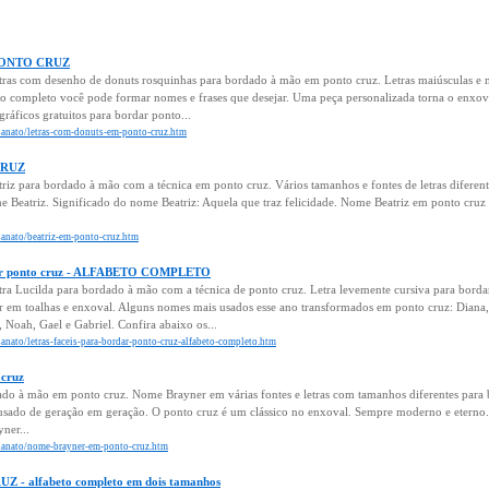
 PONTO CRUZ
tras com desenho de donuts rosquinhas para bordado à mão em ponto cruz. Letras maiúsculas e 
o completo você pode formar nomes e frases que desejar. Uma peça personalizada torna o enxov
gráficos gratuitos para bordar ponto...
esanato/letras-com-donuts-em-ponto-cruz.htm
CRUZ
riz para bordado à mão com a técnica em ponto cruz. Vários tamanhos e fontes de letras difere
Beatriz. Significado do nome Beatriz: Aquela que traz felicidade. Nome Beatriz em ponto cruz
sanato/beatriz-em-ponto-cruz.htm
rdar ponto cruz - ALFABETO COMPLETO
ra Lucilda para bordado à mão com a técnica de ponto cruz. Letra levemente cursiva para bord
 em toalhas e enxoval. Alguns nomes mais usados esse ano transformados em ponto cruz: Diana, 
 Noah, Gael e Gabriel. Confira abaixo os...
sanato/letras-faceis-para-bordar-ponto-cruz-alfabeto-completo.htm
cruz
do à mão em ponto cruz. Nome Brayner em várias fontes e letras com tamanhos diferentes para b
sado de geração em geração. O ponto cruz é um clássico no enxoval. Sempre moderno e eterno.
ner...
esanato/nome-brayner-em-ponto-cruz.htm
- alfabeto completo em dois tamanhos