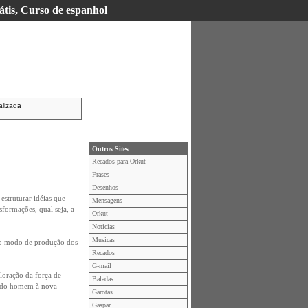
átis, Curso de espanhol
alizada
Outros Sites
Recados para Orkut
Frases
Desenhos
estruturar idéias que
Mensagens
formações, qual seja, a
Orkut
Noticias
Musicas
 do modo de produção dos
Recados
G-mail
loração da força de
Baladas
ão do homem à nova
Garotas
Gaspar