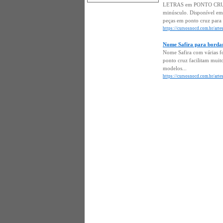
LETRAS em PONTO CRUZ m
minúsculo. Disponível em 
peças em ponto cruz para d
https://cursosnocd.com.br/art
Nome Safira para borda
Nome Safira com várias f
ponto cruz facilitam muito
modelos...
https://cursosnocd.com.br/arte