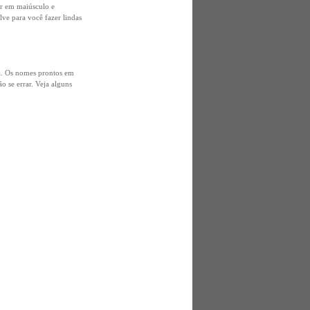
 em maiúsculo e
ve para você fazer lindas
a. Os nomes prontos em
o se errar. Veja alguns