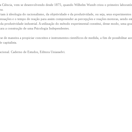
da Ciência, vem se desenvolvendo desde 1875, quando Wilhelm Wundt criou o primeiro laborató
ha.
viam à ideologia do racionalismo, da objetividade e da produtividade, ou seja, seus experimentos
ensações e o tempo de reação para assim compreender as percepções e reações motoras, sendo est
 da produtividade industrial. A utilização do método experimental constitui, desse modo, uma gr
para a construção de uma Psicologia Independentes.
e de maneira a propiciar conceitos e instrumentos científicos de medida, a fim de possibilitar ao
 capitalista.
acional. Caderno de Estudos, Editora Uniasselvi.