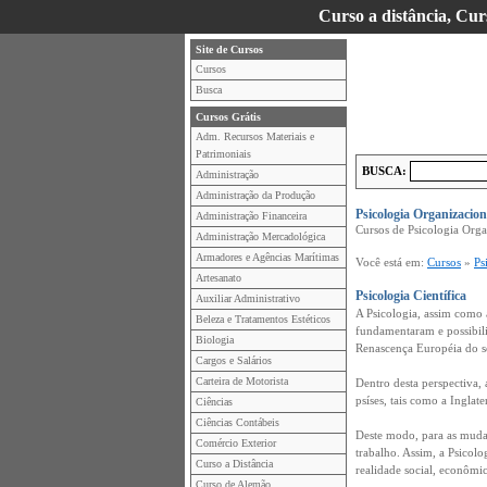
Curso a distância, Cur
Site de Cursos
Cursos
Busca
Cursos Grátis
Adm. Recursos Materiais e
Patrimoniais
BUSCA:
Administração
Administração da Produção
Psicologia Organizacion
Administração Financeira
Cursos de Psicologia Orga
Administração Mercadológica
Armadores e Agências Marítimas
Você está em:
Cursos
»
Ps
Artesanato
Psicologia Científica
Auxiliar Administrativo
A Psicologia, assim como 
Beleza e Tratamentos Estéticos
fundamentaram e possibili
Biologia
Renascença Européia do s
Cargos e Salários
Carteira de Motorista
Dentro desta perspectiva,
psíses, tais como a Inglat
Ciências
Ciências Contábeis
Deste modo, para as mudan
Comércio Exterior
trabalho. Assim, a Psicol
Curso a Distância
realidade social, econômic
Curso de Alemão