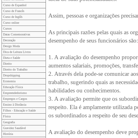
Curso de Espanhol
Curso de Francês
Assim, pessoas e organizações precis
Curso de Inglês
Curso online
Cursos
As principais razões pelas quais as or
Datas Comemorativas
desempenho de seus funcionários são:
Decoração
Design Moda
Dica de Leitura Livros
1. A avaliação do desempenho propor
Dieta e Saúde
Direito
aumentos salariais, promoções, transfe
Direito do Trabalho
2. Através dela pode-se comunicar aos
Dropshipping
trabalho, sugerindo quais as necessi
Economia
Educação Física
habilidades ou conhecimentos.
Empreendedorismo
3. A avaliação permite que os subord
Empregos e Cargos
Ensino à Distância
respeito. Ela é amplamente utilizada 
Filhos - Educação e Saúde
os subordinados a respeito de seu de
Física
Geografia
Gravidez Saudável
A avaliação do desempenho deve propo
História