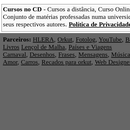
Cursos no CD
- Cursos a distância, Curso Onlin
Conjunto de matérias professadas numa universi
seus respectivos autores.
Política de Privacidad
Parceiros:
HLERA
,
Orkut
,
Fotolog
,
YouTube
,
B
Livros
Lençol de Malha
,
Países e Viagens
Carnaval
,
Desenhos
,
Frases
,
Mensagens
,
Música
Amor
,
Carros
,
Recados para orkut
,
Web Designe