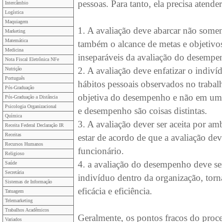
pessoas. Para tanto, ela precisa atender
Intercâmbio
Logística
Maquiagem
1. A avaliação deve abarcar não som
Marketing
Matemática
também o alcance de metas e objetivo
Medicina
inseparáveis da avaliação do desempe
Nota Fiscal Eletrônica NFe
2. A avaliação deve enfatizar o indiví
Nutrição
Português
hábitos pessoais observados no trabal
Pós-Graduação
objetiva do desempenho e não em uma
Pós-Graduação a Distância
Psicologia Organizacional
e desempenho são coisas distintas.
Química
3. A avaliação dever ser aceita por a
Receita Federal Declaração IR
Receitas
estar de acordo de que a avaliação dev
Recursos Humanos
funcionário.
Religioso
4. a avaliação do desempenho deve ser
Saúde
Secretária
indivíduo dentro da organização, to
Sistemas de Informação
eficácia e eficiência.
Tatuagem
Telemarketing
Trabalhos Acadêmicos
Geralmente, os pontos fracos do proc
Variados