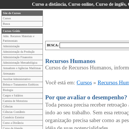
Curso a distância, Curso online, Curso de inglês,
Site de Cursos
Cursos
Busca
Cursos Grátis
Adm. Recursos Materiais e
Patrimoniais
BUSCA:
Administração
Administração da Produção
Administração Financeira
Recursos Humanos
Administração Mercadológica
Cursos de Recursos Humanos, inform
Armadores e Agências Marítimas
Artesanato
Auxiliar Administrativo
Você está em:
Cursos
»
Recursos Hu
Beleza e Tratamentos Estéticos
Biologia
Cargos e Salários
Por que avaliar o desempenho?
Carteira de Motorista
Toda pessoa precisa receber retroação
Ciências
indo ao seu trabalho. Sem essa retro
Ciências Contábeis
Comércio Exterior
organização precisa saber como as pe
Curso a Distância
idéia de suas potencialidades.
Curso de Alemão