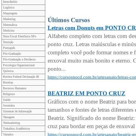
Intercâmbio
Logística
Maquiagem
Últimos Cursos
Marketing
Matemática
Letras com Donuts em PONTO C
Medicina
Alfabeto completo com letras com de
Nota Fiscal Eletrônica NFe
Nutrição
ponto cruz. Letras maiúsculas e minú
Português
completo você pode formar nomes e fr
Pós-Graduação
enxoval muito mais bonito e eterno. C
Pós-Graduação a Distância
Psicologia Organizacional
ponto...
Química
https://cursosnocd.com.br/artesanato/letras-
Receita Federal Declaração IR
Receitas
Recursos Humanos
BEATRIZ EM PONTO CRUZ
Religioso
Saúde
Gráficos com o nome Beatriz para bo
Secretária
tamanhos e fontes de letras diferen
Sistemas de Informação
Beatriz. Significado do nome Beatriz:
Tatuagem
Telemarketing
cruz para bordar em peças de enxoval 
Trabalhos Acadêmicos
https://cursosnocd.com.br/artesanato/beatriz-
Variados