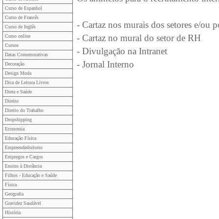
Curso de Espanhol
Curso de Francês
- Cartaz nos murais dos setores e/ou por
Curso de Inglês
- Cartaz no mural do setor de RH
Curso online
Cursos
- Divulgação na Intranet
Datas Comemorativas
- Jornal Interno
Decoração
Design Moda
Dica de Leitura Livros
Dieta e Saúde
Direito
Direito do Trabalho
Dropshipping
Economia
Educação Física
Empreendedorismo
Empregos e Cargos
Ensino à Distância
Filhos - Educação e Saúde
Física
Geografia
Gravidez Saudável
História