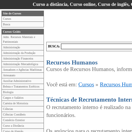
Curso a distância, Curso online, Curso de inglês,
Site de Cursos
Cursos
Busca
Cursos Grátis
Adm. Recursos Materiais e
Patrimoniais
BUSCA:
Administração
Administração da Produção
Administração Financeira
Recursos Humanos
Administração Mercadológica
Cursos de Recursos Humanos, inform
Armadores e Agências Marítimas
Artesanato
Auxiliar Administrativo
Você está em:
Cursos
»
Recursos Hu
Beleza e Tratamentos Estéticos
Biologia
Cargos e Salários
Técnicas de Recrutamento Inte
Carteira de Motorista
O recrutamento interno é realizado na
Ciências
funcionários.
Ciências Contábeis
Comércio Exterior
Curso a Distância
Os anúncios para o recrutamento intern
Curso de Alemão